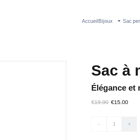
EXCLUSIVITÉ WEB
Accueil
Bijoux
Sac per
Sac à 
Élégance et 
€19.90
€15.00
-
+